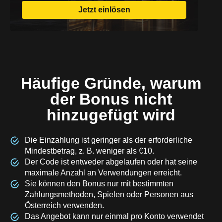
Jetzt einlösen
Häufige Gründe, warum
der Bonus nicht
hinzugefügt wird
Die Einzahlung ist geringer als der erforderliche
Mindestbetrag, z. B. weniger als €10.
Der Code ist entweder abgelaufen oder hat seine
maximale Anzahl an Verwendungen erreicht.
Sie können den Bonus nur mit bestimmten
Zahlungsmethoden, Spielen oder Personen aus
Österreich verwenden.
Das Angebot kann nur einmal pro Konto verwendet