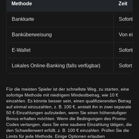
Methode
Zeit
Bankkarte
Sofortig
Banküberweisung
Von eini
E-Wallet
Sofortig
Lokales Online-Banking (falls verfügbar)
Sofort b
Für die meisten Spieler ist der schnellste Weg, zu starten, eine
sofortige Methode mit niedrigem Mindestbetrag, wie 10 €
einzahlen. Es könnte besser sein, einen qualifizierenden Betrag
auf einmal einzuzahlen, z. B. 100 €, anstatt ihn in zwei separate
50 €-Einzahlungen aufzuteilen, wenn Sie einen höherstufigen
Bonus erhalten möchten. Wenn die Bedingungen des Promo-
Codes verlangen, dass Sie eine saubere Einzahlung tätigen, die
den Schwellenwert erfüllt, z. B. 100 € einzahlen. Prüfen Sie die
Limits für jede Methode. Einige Optionen erlauben