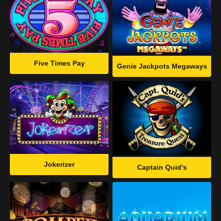
Teilnehmende Spiele und ausgeschlossene Spiele
Der höchste Einsatz, den Sie bei aktivem Bonus tätigen
können
Die Zeit, die Sie haben, um die Umsatzanforderung zu
Five Times Pay
Genie Jackpots Megaways
erfüllen
Betrag, den Sie abheben können, und wie viel Sie auf
einmal abheben können
So zahlen Sie bei Betibet ein und welcher
Mindestbetrag zum Aufladen erforderlich ist
Schnelle Auszahlungen bei Betibet Casino: Gebühren
und Bearbeitungszeiten
Jokerizer
So verwenden Sie einen Betibet Casino Gutscheincode
Captain Quid's