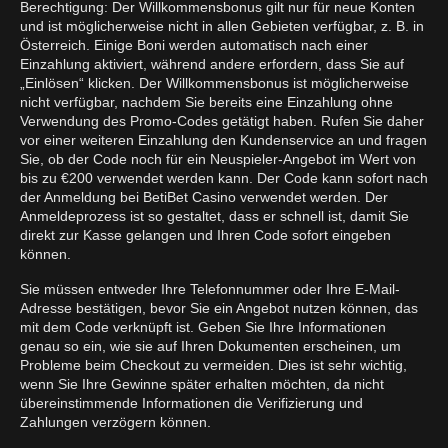
Berechtigung: Der Willkommensbonus gilt nur für neue Konten
und ist möglicherweise nicht in allen Gebieten verfügbar, z. B. in
Österreich. Einige Boni werden automatisch nach einer
Einzahlung aktiviert, während andere erfordern, dass Sie auf
„Einlösen“ klicken. Der Willkommensbonus ist möglicherweise
nicht verfügbar, nachdem Sie bereits eine Einzahlung ohne
Verwendung des Promo-Codes getätigt haben. Rufen Sie daher
vor einer weiteren Einzahlung den Kundenservice an und fragen
Sie, ob der Code noch für ein Neuspieler-Angebot im Wert von
bis zu €200 verwendet werden kann. Der Code kann sofort nach
der Anmeldung bei BetiBet Casino verwendet werden. Der
Anmeldeprozess ist so gestaltet, dass er schnell ist, damit Sie
direkt zur Kasse gelangen und Ihren Code sofort eingeben
können.
Sie müssen entweder Ihre Telefonnummer oder Ihre E-Mail-
Adresse bestätigen, bevor Sie ein Angebot nutzen können, das
mit dem Code verknüpft ist. Geben Sie Ihre Informationen
genau so ein, wie sie auf Ihren Dokumenten erscheinen, um
Probleme beim Checkout zu vermeiden. Dies ist sehr wichtig,
wenn Sie Ihre Gewinne später erhalten möchten, da nicht
übereinstimmende Informationen die Verifizierung und
Zahlungen verzögern können.