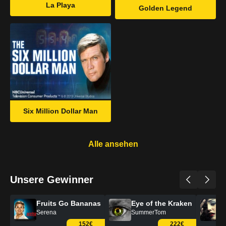
La Playa
Golden Legend
Six Million Dollar Man
Alle ansehen
Unsere Gewinner
Fruits Go Bananas
Eye of the Kraken
T
Serena
SummerTom
D
152€
222€