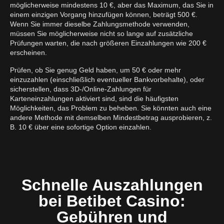
möglicherweise mindestens 10 €, aber das Maximum, das Sie in
einem einzigen Vorgang hinzufügen können, beträgt 500 €.
Wenn Sie immer dieselbe Zahlungsmethode verwenden,
müssen Sie möglicherweise nicht so lange auf zusätzliche
Prüfungen warten, die nach größeren Einzahlungen wie 200 €
erscheinen.
Prüfen, ob Sie genug Geld haben, um 50 € oder mehr
einzuzahlen (einschließlich eventueller Bankvorbehalte), oder
sicherstellen, dass 3D-/Online-Zahlungen für
Karteneinzahlungen aktiviert sind, sind die häufigsten
Möglichkeiten, das Problem zu beheben. Sie könnten auch eine
andere Methode mit demselben Mindestbetrag ausprobieren, z.
B. 10 € über eine sofortige Option einzahlen.
Schnelle Auszahlungen
bei Betibet Casino:
Gebühren und