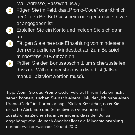
Mail-Adresse, Passwort usw.).
Fügen Sie im Feld, das „Promo-Code“ oder ähnlich
heißt, den BetiBet Gutscheincode genau so ein, wie
er angegeben ist.
Erstellen Sie ein Konto und melden Sie sich dann
an.
Tätigen Sie eine erste Einzahlung von mindestens
dem erforderlichen Mindestbetrag. Zum Beispiel
mindestens 20 € einzahlen.
Prüfen Sie den Bonusabschnitt, um sicherzustellen,
dass der Willkommensbonus aktiviert ist (falls er
manuell aktiviert werden muss).
Tipp: Wenn Sie das Promo-Code-Feld auf Ihrem Telefon nicht
sehen können, suchen Sie nach einem Link, der „Ich habe einen
Promo-Code“ im Formular sagt. Stellen Sie sicher, dass Sie
dieselbe Abstände und Schreibweise verwenden. Ein
zusätzliches Zeichen kann verhindern, dass der Bonus
angehängt wird. Je nach Angebot liegt die Mindesteinzahlung
normalerweise zwischen 10 und 20 €.