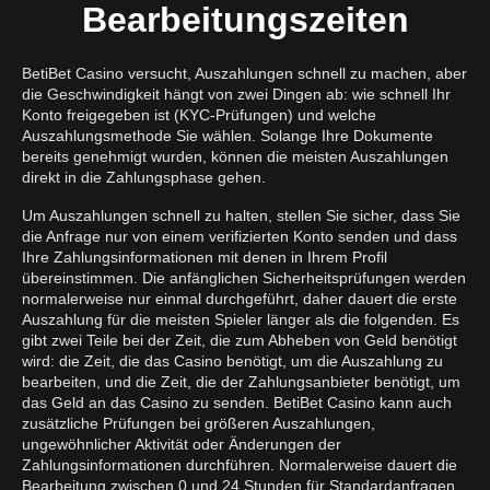
Bearbeitungszeiten
BetiBet Casino versucht, Auszahlungen schnell zu machen, aber
die Geschwindigkeit hängt von zwei Dingen ab: wie schnell Ihr
Konto freigegeben ist (KYC-Prüfungen) und welche
Auszahlungsmethode Sie wählen. Solange Ihre Dokumente
bereits genehmigt wurden, können die meisten Auszahlungen
direkt in die Zahlungsphase gehen.
Um Auszahlungen schnell zu halten, stellen Sie sicher, dass Sie
die Anfrage nur von einem verifizierten Konto senden und dass
Ihre Zahlungsinformationen mit denen in Ihrem Profil
übereinstimmen. Die anfänglichen Sicherheitsprüfungen werden
normalerweise nur einmal durchgeführt, daher dauert die erste
Auszahlung für die meisten Spieler länger als die folgenden. Es
gibt zwei Teile bei der Zeit, die zum Abheben von Geld benötigt
wird: die Zeit, die das Casino benötigt, um die Auszahlung zu
bearbeiten, und die Zeit, die der Zahlungsanbieter benötigt, um
das Geld an das Casino zu senden. BetiBet Casino kann auch
zusätzliche Prüfungen bei größeren Auszahlungen,
ungewöhnlicher Aktivität oder Änderungen der
Zahlungsinformationen durchführen. Normalerweise dauert die
Bearbeitung zwischen 0 und 24 Stunden für Standardanfragen