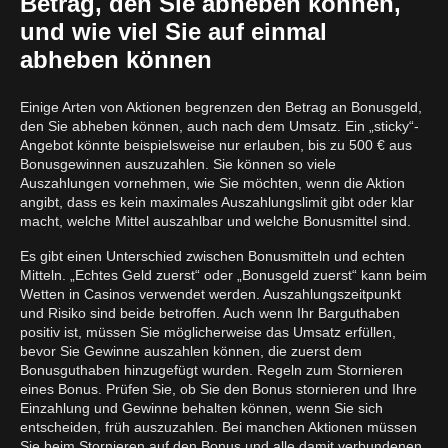
Betrag, den Sie abheben können,
und wie viel Sie auf einmal
abheben können
Einige Arten von Aktionen begrenzen den Betrag an Bonusgeld,
den Sie abheben können, auch nach dem Umsatz. Ein „sticky“-
Angebot könnte beispielsweise nur erlauben, bis zu 500 € aus
Bonusgewinnen auszuzahlen. Sie können so viele
Auszahlungen vornehmen, wie Sie möchten, wenn die Aktion
angibt, dass es kein maximales Auszahlungslimit gibt oder klar
macht, welche Mittel auszahlbar und welche Bonusmittel sind.
Es gibt einen Unterschied zwischen Bonusmitteln und echten
Mitteln. „Echtes Geld zuerst“ oder „Bonusgeld zuerst“ kann beim
Wetten in Casinos verwendet werden. Auszahlungszeitpunkt
und Risiko sind beide betroffen. Auch wenn Ihr Barguthaben
positiv ist, müssen Sie möglicherweise das Umsatz erfüllen,
bevor Sie Gewinne auszahlen können, die zuerst dem
Bonusguthaben hinzugefügt wurden. Regeln zum Stornieren
eines Bonus. Prüfen Sie, ob Sie den Bonus stornieren und Ihre
Einzahlung und Gewinne behalten können, wenn Sie sich
entscheiden, früh auszuzahlen. Bei manchen Aktionen müssen
Sie beim Stornieren auf den Bonus und alle damit verbundenen