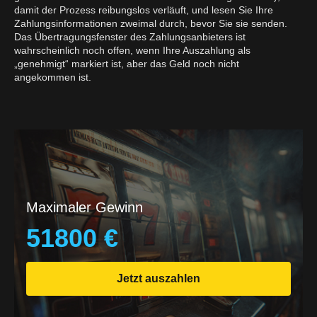
damit der Prozess reibungslos verläuft, und lesen Sie Ihre
Zahlungsinformationen zweimal durch, bevor Sie sie senden.
Das Übertragungsfenster des Zahlungsanbieters ist
wahrscheinlich noch offen, wenn Ihre Auszahlung als
„genehmigt“ markiert ist, aber das Geld noch nicht
angekommen ist.
Maximaler Gewinn
51800 €
Jetzt auszahlen