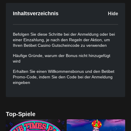
Inhaltsverzeichnis
Hide
Befolgen Sie diese Schritte bei der Anmeldung oder bei
einer Einzahlung, je nach den Regeln der Aktion, um
Ihren Betibet Casino Gutscheincode zu verwenden
Häufige Gründe, warum der Bonus nicht hinzugefügt
wird
Erhalten Sie einen Willkommensbonus und den Betibet
Promo-Code, indem Sie den Code bei der Anmeldung
eingeben
So melden Sie sich an und verwenden den Promo-Code
Allgemeine Geschäftsbedingungen des Betibet-Bonus,
die beeinflussen, wann Sie auszahlen können und wie
Top-Spiele
schnell Sie die Umsatzbedingungen erfüllen können,
bevor Sie einen Betibet Casino Promo-Code verwenden
Umsatzanforderung (Durchspiel)