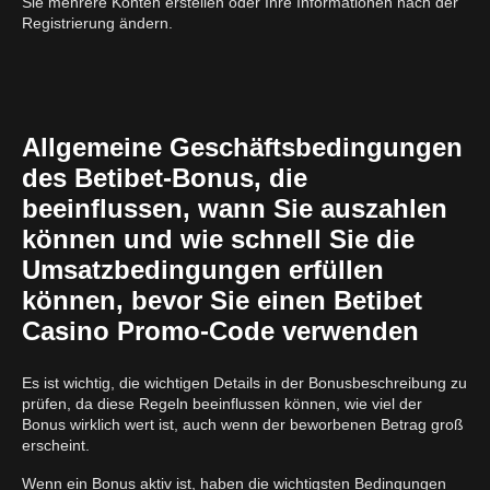
Sie mehrere Konten erstellen oder Ihre Informationen nach der
Registrierung ändern.
Allgemeine Geschäftsbedingungen
des Betibet-Bonus, die
beeinflussen, wann Sie auszahlen
können und wie schnell Sie die
Umsatzbedingungen erfüllen
können, bevor Sie einen Betibet
Casino Promo-Code verwenden
Es ist wichtig, die wichtigen Details in der Bonusbeschreibung zu
prüfen, da diese Regeln beeinflussen können, wie viel der
Bonus wirklich wert ist, auch wenn der beworbenen Betrag groß
erscheint.
Wenn ein Bonus aktiv ist, haben die wichtigsten Bedingungen