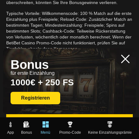
überschreiten, könnten Sie Ihre Bonusgewinne verlieren.
Typische Vorteile: Willkommenscode: 100 % Match auf die erste
Einzahlung plus Freispiele; Reload-Code: Zusätzlicher Match an
bestimmten Tagen; Mindesteinzahlung: Freispiele; Spins auf
bestimmten Slots; Cashback-Code: Teilweise Rückerstattung
von Verlusten, wöchentlich oder monatlich berechnet; Wenn der
BetiBet Casino Promo-Code nicht funktioniert, prüfen Sie auf
Tippfehler, abgelaufene Kampagnen,
Währungs-/Zahlungseinschränkungen oder ein
Bonus
Willkommensangebot, das zuvor mit denselben persönlichen
Informationen verwendet wurde.
für erste Einzahlung
1000€ + 250 FS
Registrieren
Bereit, Ihren Bonus
einzulösen?
Verwenden Sie den BetiBet Casino Promo-Code
in Österreich, um Ihre erste Einzahlung mit
App
Bonus
Menü
Promo-Code
Keine Einzahlungsprämie
zusätzlichen Bonusgeldern und Spins zu boosten.