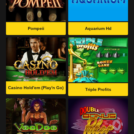
Pompeii
Aquarium Hd
Casino Hold'em (Play'n Go)
Triple Profits