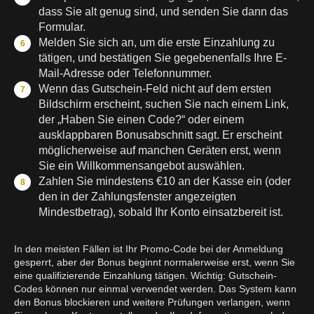
dass Sie alt genug sind, und senden Sie dann das
Formular.
Melden Sie sich an, um die erste Einzahlung zu
tätigen, und bestätigen Sie gegebenenfalls Ihre E-
Mail-Adresse oder Telefonnummer.
Wenn das Gutschein-Feld nicht auf dem ersten
Bildschirm erscheint, suchen Sie nach einem Link,
der „Haben Sie einen Code?“ oder einem
ausklappbaren Bonusabschnitt sagt. Er erscheint
möglicherweise auf manchen Geräten erst, wenn
Sie ein Willkommensangebot auswählen.
Zahlen Sie mindestens €10 an der Kasse ein (oder
den in der Zahlungsfenster angezeigten
Mindestbetrag), sobald Ihr Konto einsatzbereit ist.
In den meisten Fällen ist Ihr Promo-Code bei der Anmeldung
gesperrt, aber der Bonus beginnt normalerweise erst, wenn Sie
eine qualifizierende Einzahlung tätigen. Wichtig: Gutschein-
Codes können nur einmal verwendet werden. Das System kann
den Bonus blockieren und weitere Prüfungen verlangen, wenn